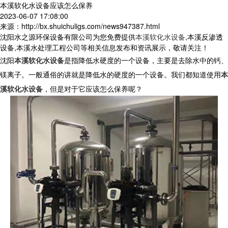
本溪软化水设备应该怎么保养
2023-06-07 17:08:00
来源：http://bx.shuichuligs.com/news947387.html
沈阳水之源环保设备有限公司为您免费提供
本溪软化水设备
,本溪反渗透
设备,本溪水处理工程公司等相关信息发布和资讯展示，敬请关注！
沈阳
本溪软化水设备
是指降低水硬度的一个设备，主要是去除水中的钙、
镁离子。一般通俗的讲就是降低水的硬度的一个设备。我们都知道使用
本
溪软化水设备
，但是对于它应该怎么保养呢？