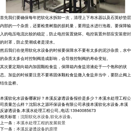
首先我们要确保每年把软化水拆卸一次，清理上下布水器以及石英砂垫层
内部的一个杂质，还要检查树脂的损耗量，要用盐水进行泡着。要保障输
入的电压电流比较的稳定，防止电控装置烧坏。电控装置外部应安装密封
的封罩，防止受潮或者是浸水。
然后我们在使用软化水设备的时候要保障水不要有太多的泥沙杂质，水中
的杂质太多会对控制阀造成影响，会导致控制阀的寿命变短。
其次要定期向箱内加固颗粒食盐，保障箱内食盐溶液处于一个饱和的状
态。加盐的时候要注意不要将固体颗粒食盐撒入食盐井当中，要防止阀上
结生盐桥。
本溪软化水设备哪家好？本溪反渗透设备报价是多少？本溪水处理工程公
司质量怎么样？沈阳水之源环保设备有限公司承接本溪软化水设备,本溪
反渗透设备,本溪水处理工程公司,,电话:13940085673
相关标签：
沈阳软化水设备
,
软化水设备
,
上一条：
本溪水处理工程的发展前景
下一条：
本溪反渗透设备的原理