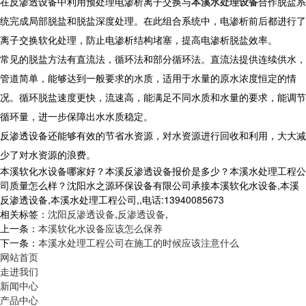
在反渗透设备中利用预处理电渗析离子交换与
本溪水处理设备
合作脱盐系
统完成局部脱盐和脱盐深度处理。在此组合系统中，电渗析前后都进行了
离子交换软化处理，防止电渗析结构堵塞，提高电渗析脱盐效率。
常见的脱盐方法有直流法，循环法和部分循环法。直流法提供连续供水，
管道简单，能够达到一般要求的水质，适用于水量的原水浓度恒定的情
况。循环脱盐速度更快，流速高，能满足不同水质和水量的要求，能调节
循环量，进一步保障出水水质稳定。
反渗透设备还能够有效的节省水资源，对水资源进行回收和利用，大大减
少了对水资源的浪费。
本溪软化水设备哪家好？本溪反渗透设备报价是多少？本溪水处理工程公
司质量怎么样？沈阳水之源环保设备有限公司承接本溪软化水设备,本溪
反渗透设备,本溪水处理工程公司,,电话:13940085673
相关标签：
沈阳反渗透设备
,
反渗透设备
,
上一条：
本溪软化水设备应该怎么保养
下一条：
本溪水处理工程公司在施工的时候应该注意什么
网站首页
走进我们
新闻中心
产品中心