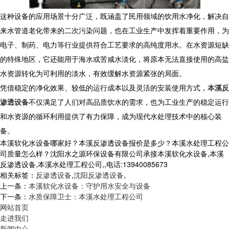
这种设备的应用场景十分广泛，既涵盖了民用领域的饮用水净化，解决自
来水管道老化带来的二次污染问题，也在工业生产中发挥着重要作用，为
电子、制药、电力等行业提供符合工艺要求的高纯度用水。在水资源短缺
的特殊地区，它还能用于海水或苦咸水淡化，将原本无法直接使用的高盐
水资源转化为可利用的淡水，有效缓解水资源紧张的局面。
凭借稳定的净化效果、较低的运行成本以及灵活的安装使用方式，
本溪反
渗透设备
不仅满足了人们对高品质饮水的需求，也为工业生产的稳定运行
和水资源的循环利用提供了有力保障，成为现代水处理技术中的核心装
备。
本溪软化水设备哪家好？本溪反渗透设备报价是多少？本溪水处理工程公
司质量怎么样？沈阳水之源环保设备有限公司承接本溪软化水设备,本溪
反渗透设备,本溪水处理工程公司,,电话:13940085673
相关标签：
反渗透设备
,
沈阳反渗透设备
,
上一条：
本溪软化水设备：守护用水安全与设备
下一条：
水质保障卫士：本溪水处理工程公司
网站首页
走进我们
新闻中心