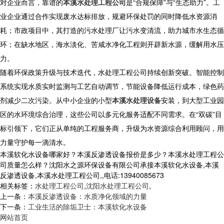
对企业而言，靠谱的
本溪水处理工程公司
是“合规保障”与“生态助力”。工
业企业通过合作实现废水达标排放，规避环保处罚的同时降低水资源消
耗；市政项目中，其打造的污水处理厂让污水变清流，助力城市水生态循
环；在缺水地区，海水淡化、苦咸水净化工程则开辟新水源，缓解用水压
力。
随着环保政策升级与技术迭代，水处理工程公司持续创新突破。智能控制
系统实现水质实时监测与工艺自动调节，节能设备降低运行成本，绿色药
剂减少二次污染。从中小企业的小型
本溪水处理设备
安装，到大型工业园
区的水环境综合治理，这些公司以多元化服务适配不同需求。在“双碳”目
标引领下，它们正从单纯的工程服务商，升级为水资源综合利用顾问，用
力量守护每一滴清水。
本溪软化水设备哪家好？本溪反渗透设备报价是多少？本溪水处理工程公
司质量怎么样？沈阳水之源环保设备有限公司承接本溪软化水设备,本溪
反渗透设备,本溪水处理工程公司,,电话:13940085673
相关标签：
水处理工程公司
,
沈阳水处理工程公司
,
上一条：
本溪反渗透设备：水质净化领域的力量
下一条：
工业生活的除垢卫士：本溪软化水设备
网站首页