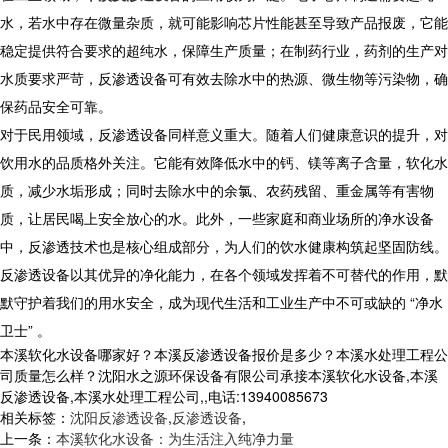
水，若水中存在微量杂质，就可能影响芯片性能甚至导致产品报废，它能
稳定提供符合要求的超纯水，保障生产质量；在制药行业，药剂的生产对
水质要求严苛，反渗透设备可有效去除水中的热源、微生物等污染物，确
保药品安全可靠。
对于民用领域，反渗透设备同样意义重大。随着人们健康意识的提升，对
饮用水的品质格外关注。它能有效降低水中的钙、镁等离子含量，软化水
质，减少水垢形成；同时去除水中的余氯、农药残留、重金属等有害物
质，让居民喝上安全放心的水。此外，一些家庭和商业场所的净水设备
中，反渗透技术也是核心组成部分，为人们的饮水健康构筑起坚固防线。
反渗透设备以其优异的净化能力，在各个领域发挥着不可替代的作用，默
默守护着我们的用水安全，成为现代生活和工业生产中不可或缺的 “净水
卫士” 。
本溪软化水设备哪家好？本溪反渗透设备报价是多少？本溪水处理工程公
司质量怎么样？沈阳水之源环保设备有限公司承接本溪软化水设备,本溪
反渗透设备,本溪水处理工程公司,,电话:13940085673
相关标签：
沈阳反渗透设备
,
反渗透设备
,
上一条：
本溪软化水设备：为生活注入纯净力量