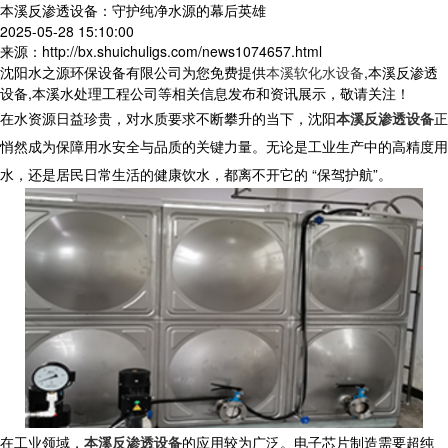
本溪反渗透设备：守护纯净水源的幕后英雄
2025-05-28 15:10:00
来源：http://bx.shuichuligs.com/news1074657.html
沈阳水之源环保设备有限公司为您免费提供
本溪软化水设备
,本溪反渗透
设备,本溪水处理工程公司等相关信息发布和资讯展示，敬请关注！
在水资源日益珍贵，对水质要求不断攀升的当下，沈阳
本溪反渗透设备
正
悄然成为保障用水安全与品质的关键力量。无论是工业生产中的高精度用
水，还是居民日常生活的健康饮水，都离不开它的 “保驾护航”。
在工业领域，
本溪反渗透设备
的应用较为广泛。电子芯片制造需要超纯