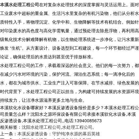
本溪水处理工程公司
在对复杂水处理技术的深度掌握与灵活运用上。面对
工业废水中超标的重金属、生活污水里复杂的有机污染物，他们从分析水
质特性入手，将物理沉淀、化学中和、生物降解等技术有机结合。例如针
对印染废水的高色度与高化学需氧量，通过预处理去除悬浮物，再利用高
级氧化技术分解难降解有机物，以生物处理系统进一步净化，让污水重新
焕发 “生机”。从方案设计、设备选型到工程建设，每一个环节都经过严谨
论证，确保处理后的水质达到甚至优于排放标准。​
水处理工程公司的工作，承载着深远的社会意义。他们的每一次努力，都
在减少污水对环境的污染，保护河流、湖泊生态系统；每一滴净化后的
水，都在为城市供水、工业生产注入可靠保障。在节水减排、绿色发展的
时代背景下，水处理工程公司正以担当，为构建可持续发展的水资源环境
持续发力，让洁净水源滋养更多土地与生命。
本溪软化水设备哪家好？本溪反渗透设备报价是多少？本溪水处理工程公
司质量怎么样？沈阳水之源环保设备有限公司承接本溪软化水设备,本溪
反渗透设备,本溪水处理工程公司,,电话:13940085673
相关标签：
沈阳水处理工程公司
,
水处理工程公司
,
上一条：
本溪反渗透设备：守护纯净水源的幕后英雄