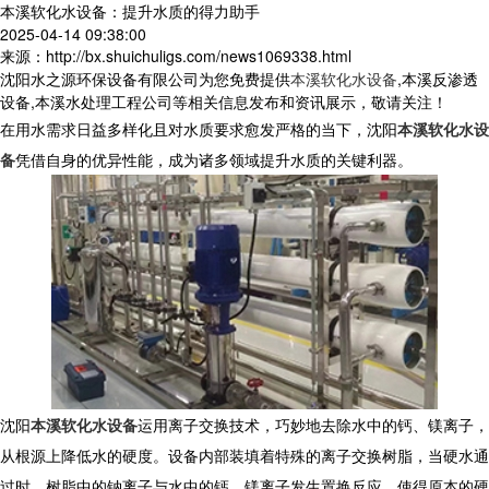
本溪软化水设备：提升水质的得力助手
2025-04-14 09:38:00
来源：http://bx.shuichuligs.com/news1069338.html
沈阳水之源环保设备有限公司为您免费提供
本溪软化水设备
,本溪反渗透
设备,本溪水处理工程公司等相关信息发布和资讯展示，敬请关注！
在用水需求日益多样化且对水质要求愈发严格的当下，沈阳
本溪软化水设
备
凭借自身的优异性能，成为诸多领域提升水质的关键利器。
​ 沈阳
本溪软化水设备
运用离子交换技术，巧妙地去除水中的钙、镁离子，
从根源上降低水的硬度。设备内部装填着特殊的离子交换树脂，当硬水通
过时，树脂中的钠离子与水中的钙、镁离子发生置换反应，使得原本的硬