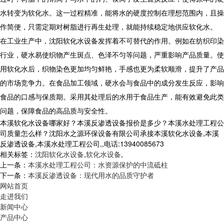
水转变为软化水。这一过程精准，能将水的硬度控制在理想范围内，且操
作简便，只需定期对树脂进行再生处理，就能持续稳定地供应软化水。
​ 在工业生产中，沈阳软化水设备发挥着不可替代的作用。例如在纺织印染
行业，硬水易使织物产生斑点、色泽不匀等问题，严重影响产品质量。使
用软化水后，织物染色更加均匀鲜艳，手感也更为柔软顺滑，提升了产品
的市场竞争力。在食品加工领域，硬水会与食品中的成分发生反应，影响
食品的口感与保质期。采用其处理后的水用于食品生产，能有效避免此类
问题，保障食品的高品质与安全性。
本溪软化水设备哪家好？本溪反渗透设备报价是多少？本溪水处理工程公
司质量怎么样？沈阳水之源环保设备有限公司承接本溪软化水设备,本溪
反渗透设备,本溪水处理工程公司,,电话:13940085673
相关标签：
沈阳软化水设备
,
软化水设备
,
上一条：
本溪水处理工程公司：水资源保护的中流砥柱
下一条：
本溪反渗透设备：现代用水的品质守护者
网站首页
走进我们
新闻中心
产品中心