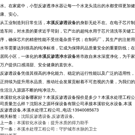
水。在家庭中，小型反渗透净水器让每一个水龙头流出的水都变得更加健
康、安心。
从工业制造到日常生活，
本溪反渗透设备
的身影无处不在。在电子芯片制
造车间，对水质的要求近乎苛刻，它产出的超纯水用于芯片清洗等关键工
序，确保芯片的精密性能不受丝毫杂质干扰；在制药厂，其生产的注射用
水等需要达到很高的纯净标准，它成为保障药品质量安全的重要防线；在
居民小区，一体化的
本溪反渗透净水设备
将市政自来水深度净化，为千家
万户提供口感清甜、安全健康的直饮水。
反渗透设备凭借其很高的净化能力、稳定的运行性能以及广泛的适用性，
正持续为提升用水品质、推动社会发展贡献着不可忽视的力量，为我们的
生活注入源源不断的纯净活力。
本溪软化水设备哪家好？本溪反渗透设备报价是多少？本溪水处理工程公
司质量怎么样？沈阳水之源环保设备有限公司承接本溪软化水设备,本溪
反渗透设备,本溪水处理工程公司,,电话:13940085673
相关标签：
沈阳反渗透设备
,
反渗透设备
,
上一条：
本溪软化水设备：提升水质的得力助手
下一条：
本溪水处理工程公司：守护城市水脉的卫士