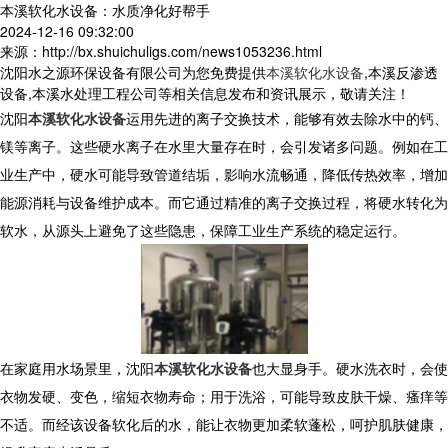
本溪软化水设备：水质净化好帮手
2024-12-16 09:32:00
来源：http://bx.shuichuligs.com/news1053236.html
沈阳水之源环保设备有限公司为您免费提供
本溪软化水设备
,本溪反渗透
设备,本溪水处理工程公司等相关信息发布和资讯展示，敬请关注！
沈阳
本溪软化水设备
运用先进的离子交换技术，能够有效去除水中的钙、
镁等离子。这些硬水离子在水里大量存在时，会引发诸多问题。例如在工
业生产中，硬水可能导致管道结垢，影响水流畅通，降低传热效率，增加
能源消耗与设备维护成本。而它通过精准的离子交换过程，将硬水转化为
软水，从源头上避免了这些隐患，保障工业生产系统的稳定运行。
在家庭用水场景里，沈阳
本溪软化水设备
也大显身手。硬水洗衣时，会使
衣物发硬、变色，缩短衣物寿命；用于洗浴，可能导致皮肤干燥、瘙痒等
不适。而经该设备软化后的水，能让衣物更加柔软蓬松，呵护肌肤健康，