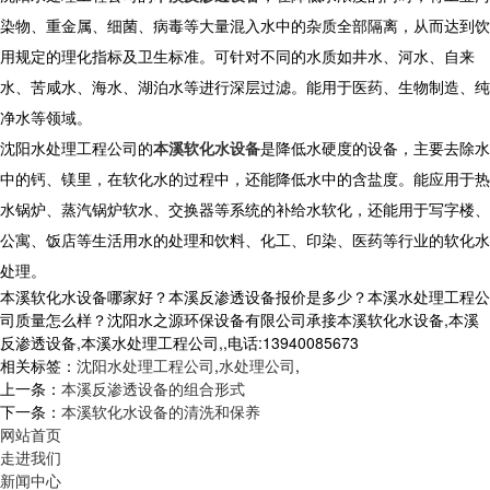
染物、重金属、细菌、病毒等大量混入水中的杂质全部隔离，从而达到饮
用规定的理化指标及卫生标准。可针对不同的水质如井水、河水、自来
水、苦咸水、海水、湖泊水等进行深层过滤。能用于医药、生物制造、纯
净水等领域。
沈阳水处理工程公司的
本溪软化水设备
是降低水硬度的设备，主要去除水
中的钙、镁里，在软化水的过程中，还能降低水中的含盐度。能应用于热
水锅炉、蒸汽锅炉软水、交换器等系统的补给水软化，还能用于写字楼、
公寓、饭店等生活用水的处理和饮料、化工、印染、医药等行业的软化水
处理。
本溪软化水设备哪家好？本溪反渗透设备报价是多少？本溪水处理工程公
司质量怎么样？沈阳水之源环保设备有限公司承接本溪软化水设备,本溪
反渗透设备,本溪水处理工程公司,,电话:13940085673
相关标签：
沈阳水处理工程公司
,
水处理公司
,
上一条：
本溪反渗透设备的组合形式
下一条：
本溪软化水设备的清洗和保养
网站首页
走进我们
新闻中心