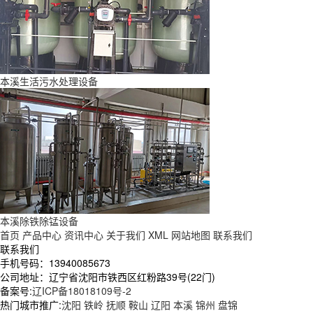
本溪生活污水处理设备
本溪除铁除锰设备
首页
产品中心
资讯中心
关于我们
XML
网站地图
联系我们
联系我们
手机号码：13940085673
公司地址：辽宁省沈阳市铁西区红粉路39号(22门)
备案号:
辽ICP备18018109号-2
热门城市推广:
沈阳
铁岭
抚顺
鞍山
辽阳
本溪
锦州
盘锦