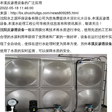
本溪反渗透设备的广泛应用
2022-05-18 11:46:00
来源：http://bx.shuichuligs.com/news809285.html
沈阳水之源环保设备有限公司为您免费提供
本溪软化水设备
,本溪反渗透
设备,本溪水处理工程公司等相关信息发布和资讯展示，敬请关注！
沈阳反渗透设备
一般采用膜分离技术将水质进行净化，使用先进的工艺和
合理的水源利用率获得了使用者和厂家的一致好评，设备在运行过程中实
现了全自动化，使得在进行水处理时更为简单方便。另外
本溪反渗透设备
使用了水质的实时监测，可以保障水质的安全。