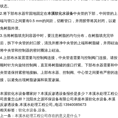
状态。
2.将下部布水器牢固地固定在
本溪软化水设备
中央管的下部，中间管的上
端与管口之间要有0.5 mm的间距，切断管口，并用胶带将其封闭，以避
免树脂外泄。
3.当将树脂填充到容器中时，要注意树脂的均匀分布，在树脂填充完毕
后，拆下中央管的封口胶，清洗并擦净中央管的上端和树脂罐，并用硅油
将中央管和控制器的密封圈涂上硅油。
4.上部布水装置需要与控制阀连接，中央管道需要与控制阀门连接。请按
顺时针方向旋转控制阀，直至将树脂罐的接口拧紧。下部布水器需要和中
央管道保持紧密地接触。上部布水器、控制阀、中心管之间要有严密的连
接，以避免出现树脂渗漏和装置渗漏。
本溪软化水设备哪家好？本溪反渗透设备报价是多少？本溪水处理工程公
司质量怎么样？沈阳水之源环保设备有限公司承接本溪软化水设备,本溪
反渗透设备,本溪水处理工程公司,,电话:13940085673
相关标签：
软化水设备
,
设备
,
上一条：
本溪水处理工程公司存在的意义是什么？