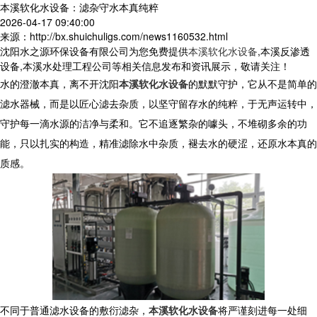
本溪软化水设备：滤杂守水本真纯粹
2026-04-17 09:40:00
来源：http://bx.shuichuligs.com/news1160532.html
沈阳水之源环保设备有限公司为您免费提供
本溪软化水设备
,本溪反渗透
设备,本溪水处理工程公司等相关信息发布和资讯展示，敬请关注！
水的澄澈本真，离不开沈阳
本溪软化水设备
的默默守护，它从不是简单的
滤水器械，而是以匠心滤去杂质，以坚守留存水的纯粹，于无声运转中，
守护每一滴水源的洁净与柔和。它不追逐繁杂的噱头，不堆砌多余的功
能，只以扎实的构造，精准滤除水中杂质，褪去水的硬涩，还原水本真的
质感。
不同于普通滤水设备的敷衍滤杂，
本溪软化水设备
将严谨刻进每一处细