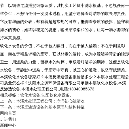
节，以细致过滤捕捉细微杂质，以扎实工艺筑牢滤水根基，不忽视任何一
丝杂尘，不敷衍任何一次滤水过程，用坚守诠释着对洁净的敬畏与责任。
它没有华丽的外表，却有着超越常规的可靠，抵御着杂质的侵扰，坚守着
滤水的初心，始终以稳定的姿态，输出洁净柔和的水，让每一滴水源都保
持本真质感。
软化水设备的价值，不在于被人瞩目，而在于被人信赖；不在于刻意彰
显，而在于精益求精的坚守。它以朴素的运转，成为水源洁净背后的隐形
卫士，用滤杂的力量，留存水的纯粹，承载着对洁净的期待，这便是软化
水设备，于静默中滤杂，于坚守中守真，以匠心护澄澈，以坚守赋清柔。
本溪软化水设备哪家好？本溪反渗透设备报价是多少？本溪水处理工程公
司质量怎么样？沈阳水之源环保设备有限公司承接本溪软化水设备,本溪
反渗透设备,本溪水处理工程公司,,电话:13940085673
相关标签：
软化水设备
,
沈阳软化水设备
,
上一条：
本溪水处理工程公司：净润初心筑清欢
下一条：
本溪反渗透设备的基本原理与结构特征
网站首页
走进我们
新闻中心