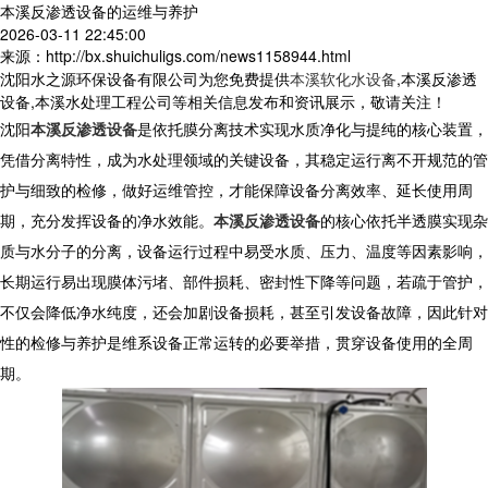
本溪反渗透设备的运维与养护
2026-03-11 22:45:00
来源：http://bx.shuichuligs.com/news1158944.html
沈阳水之源环保设备有限公司为您免费提供
本溪软化水设备
,本溪反渗透
设备,本溪水处理工程公司等相关信息发布和资讯展示，敬请关注！
沈阳
本溪反渗透设备
是依托膜分离技术实现水质净化与提纯的核心装置，
凭借分离特性，成为水处理领域的关键设备，其稳定运行离不开规范的管
护与细致的检修，做好运维管控，才能保障设备分离效率、延长使用周
期，充分发挥设备的净水效能。
本溪反渗透设备
的核心依托半透膜实现杂
质与水分子的分离，设备运行过程中易受水质、压力、温度等因素影响，
长期运行易出现膜体污堵、部件损耗、密封性下降等问题，若疏于管护，
不仅会降低净水纯度，还会加剧设备损耗，甚至引发设备故障，因此针对
性的检修与养护是维系设备正常运转的必要举措，贯穿设备使用的全周
期。