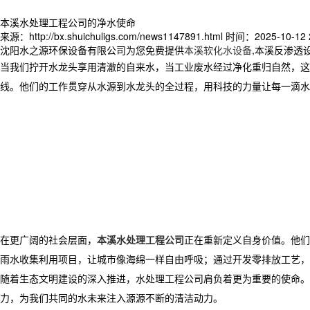
本溪水处理工程公司的净水使命
来源：http://bx.shuichuligs.com/news1147891.html
时间：2025-10-12 2
沈阳水之源环保设备有限公司为您免费提供
本溪软化水设备
,本溪反渗透
当我们拧开水龙头享用清澈的自来水，当工业废水经过净化重归自然，这
线。他们的工作贯穿从水源到水龙头的全过程，用科技的力量让每一滴水
在更广阔的社会层面，
本溪水处理工程公司
正在重新定义自身价值。他们
雨水收集利用项目，让城市像海绵一样自由呼吸；通过开发零排放工艺，
随着生态文明建设的深入推进，水处理工程公司肩负着更为重要的使命。
力，为我们共同的水未来注入源源不断的清洁动力。