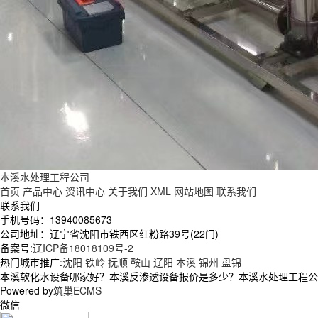
本溪水处理工程公司
首页
产品中心
资讯中心
关于我们
XML
网站地图
联系我们
联系我们
手机号码：13940085673
公司地址：辽宁省沈阳市铁西区红粉路39号(22门)
备案号:
辽ICP备18018109号-2
热门城市推广:
沈阳
铁岭
抚顺
鞍山
辽阳
本溪
锦州
盘锦
本溪软化水设备哪家好？本溪反渗透设备报价是多少？本溪水处理工程公司质
Powered by
筑巢ECMS
微信