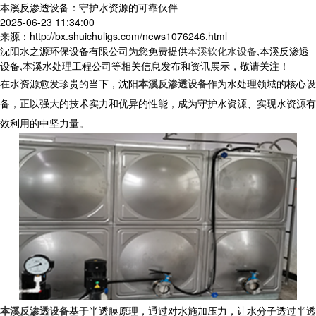
本溪反渗透设备：守护水资源的可靠伙伴
2025-06-23 11:34:00
来源：http://bx.shuichuligs.com/news1076246.html
沈阳水之源环保设备有限公司为您免费提供
本溪软化水设备
,本溪反渗透
设备,本溪水处理工程公司等相关信息发布和资讯展示，敬请关注！
在水资源愈发珍贵的当下，沈阳
本溪反渗透设备
作为水处理领域的核心设
备，正以强大的技术实力和优异的性能，成为守护水资源、实现水资源有
效利用的中坚力量。
本溪反渗透设备
基于半透膜原理，通过对水施加压力，让水分子透过半透