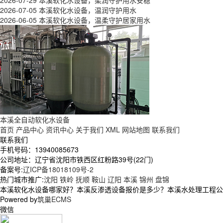
2026-07-29
本溪软化水设备，柔润守护用水安稳
2026-07-05
本溪软化水设备，温润守护用水
2026-06-05
本溪软化水设备，温柔守护居家用水
本溪全自动软化水设备
首页
产品中心
资讯中心
关于我们
XML
网站地图
联系我们
联系我们
手机号码：13940085673
公司地址：辽宁省沈阳市铁西区红粉路39号(22门)
备案号:
辽ICP备18018109号-2
热门城市推广:
沈阳
铁岭
抚顺
鞍山
辽阳
本溪
锦州
盘锦
本溪软化水设备哪家好？本溪反渗透设备报价是多少？本溪水处理工程公司质
Powered by
筑巢ECMS
微信