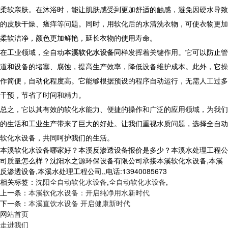
柔软亲肤。在沐浴时，能让肌肤感受到更加舒适的触感，避免因硬水导致
的皮肤干燥、瘙痒等问题。同时，用软化后的水清洗衣物，可使衣物更加
柔软洁净，颜色更加鲜艳，延长衣物的使用寿命。
在工业领域，全自动
本溪软化水设备
同样发挥着关键作用。它可以防止管
道和设备的堵塞、腐蚀，提高生产效率，降低设备维护成本。此外，它操
作简便，自动化程度高。它能够根据预设的程序自动运行，无需人工过多
干预，节省了时间和精力。
总之，它以其有效的软化水能力、便捷的操作和广泛的应用领域，为我们
的生活和工业生产带来了巨大的好处。让我们重视水质问题，选择全自动
软化水设备，共同呵护我们的生活。
本溪软化水设备哪家好？本溪反渗透设备报价是多少？本溪水处理工程公
司质量怎么样？沈阳水之源环保设备有限公司承接本溪软化水设备,本溪
反渗透设备,本溪水处理工程公司,,电话:13940085673
相关标签：
沈阳全自动软化水设备
,
全自动软化水设备
,
上一条：
本溪软化水设备：开启纯净用水新时代
下一条：
本溪直饮水设备 开启健康新时代
网站首页
走进我们