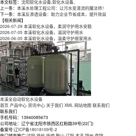
本文标签：
沈阳软化水设备
,
软化水设备
,
上一条：
本溪水处理工程公司：让污水变清流的魔法师！
下一条：
本溪反渗透设备：助力企业节省成本，提升效益
【相关新闻】
2026-07-29
本溪软化水设备，柔润守护用水安稳
2026-07-05
本溪软化水设备，温润守护用水
2026-06-05
本溪软化水设备，温柔守护居家用水
本溪全自动软化水设备
首页
产品中心
资讯中心
关于我们
XML
网站地图
联系我们
联系我们
手机号码：13940085673
公司地址：辽宁省沈阳市铁西区红粉路39号(22门)
备案号:
辽ICP备18018109号-2
热门城市推广:
沈阳
铁岭
抚顺
鞍山
辽阳
本溪
锦州
盘锦