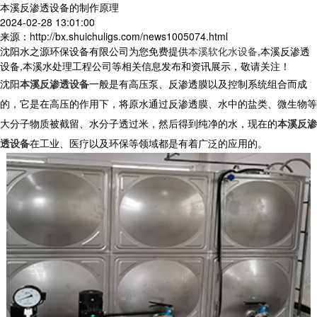
本溪反渗透设备的制作原理
2024-02-28 13:01:00
来源：http://bx.shuichuligs.com/news1005074.html
沈阳水之源环保设备有限公司为您免费提供
本溪软化水设备
,本溪反渗透
设备,本溪水处理工程公司等相关信息发布和资讯展示，敬请关注！
沈阳
本溪反渗透设备
一般是有高压泵、反渗透膜以及控制系统组合而成
的，它是在高压的作用下，将原水通过反渗透膜、水中的盐类、微生物等
大分子物质被截留、水分子透过米，然后得到纯净的水，现在的
本溪反渗
透设备
在工业、医疗以及环保等领域都是有着广泛的应用的。